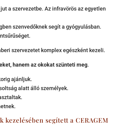
jut a szervezetbe. Az infravörös az egyetlen
égben szenvedőknek segít a gyógyulásban.
ontsűrűséget.
mberi szervezetet komplex egészként kezeli.
eket, hanem az okokat szünteti meg
.
rig ajánljuk.
oltság alatt álló személyek.
sztaltak.
hetnek.
gek kezelésében segített a CERAGEM