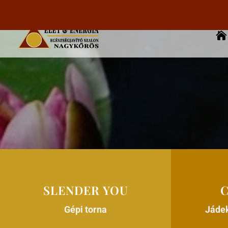

SLENDER YOU
Gépi torna
Jáde