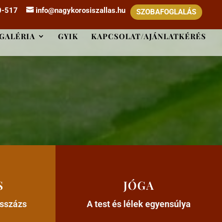
0-517
info@nagykorosiszallas.hu
SZOBAFOGLALÁS
GALÉRIA
GYIK
KAPCSOLAT/AJÁNLATKÉRÉS
S
JÓGA
asszázs
A test és lélek egyensúlya