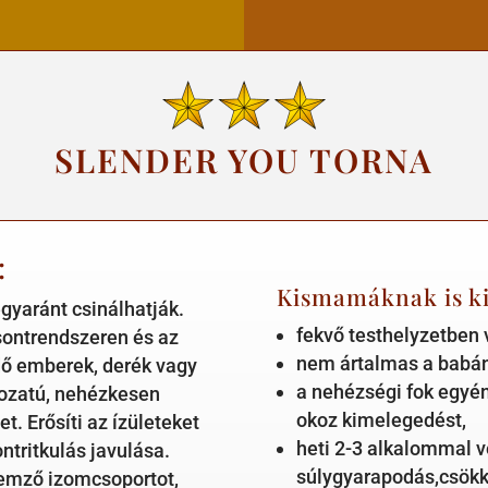
SLENDER YOU TORNA
:
Kismamáknak is ki
egyaránt csinálhatják.
fekvő testhelyzetben
sontrendszeren és az
nem ártalmas a babá
zdő emberek, derék vagy
a nehézségi fok egyé
tozatú, nehézkesen
okoz kimelegedést,
t. Erősíti az ízületeket
heti 2-3 alkalommal v
ntritkulás javulása.
súlygyarapodás,csökk
llemző izomcsoportot,