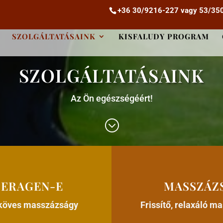
+36 30/9216-227
vagy
53/35
SZOLGÁLTATÁSAINK
KISFALUDY PROGRAM
SZOLGÁLTATÁSAINK
Az Ön egészségéért!
;
CERAGEN-E
MASSZÁZ
köves masszázságy
Frissítő, relaxáló m