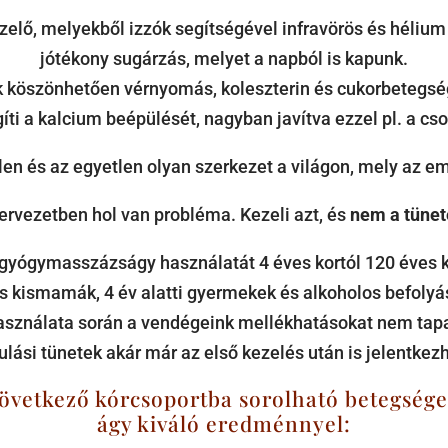
lő, melyekből izzók segítségével infravörös és hélium 
jótékony sugárzás, melyet a napból is kapunk.
k köszönhetően vérnyomás, koleszterin és cukorbetegs
íti a kalcium beépülését, nagyban javítva ezzel pl. a cs
n és az egyetlen olyan szerkezet a világon, mely az e
rvezetben hol van probléma. Kezeli azt, és
nem a tünet
ógymasszázságy használatát 4 éves kortól 120 éves ko
 kismamák, 4 év alatti gyermekek és alkoholos befolyás
asználata során a vendégeink mellékhatásokat nem tapa
lási tünetek akár már az első kezelés után is jelentkez
 következő kórcsoportba sorolható betegsé
ágy kiváló eredménnyel: