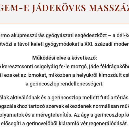
GEM-E JÁDEKÖVES MASSZÁ
 akupresszúrás gyógyászati segédeszközt – a dél-korea
ötvözi a távol-keleti gyógymódokat a XXI. századi moder
Működési elve a következő:
ó keresztcsonti csigolyáig fe-le mozgó, jáde féldrágakőb
ti ezeket az izmokat, miközben a helyükről kimozdult csig
a gerincoszlop rendellenességeit.
lak aktiválódnak és a gerincoszlop mellett futó artériá
egszálakhoz tartozó szervek elkezdenek normálisan mű
yamatok és a méregtelenítés. Az ágy a gerincoszlop kör
elősegíti a gerincvelőből kiáramló vér regenerálódását.