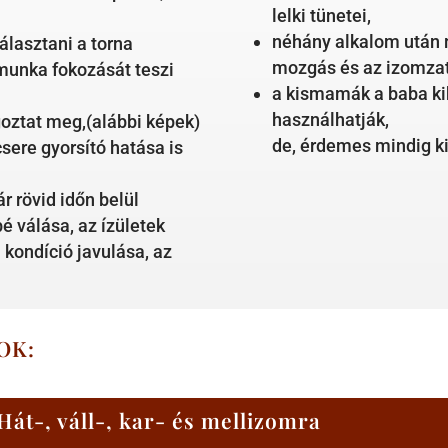
lelki tünetei,
néhány alkalom után 
lasztani a torna
mozgás és az izomzat,
munka fokozását teszi
a kismamák a baba kih
használhatják,
ztat meg,(alábbi képek)
de, érdemes mindig ki
sere gyorsító hatása is
r rövid időn belül
é válása, az ízületek
i kondíció javulása, az
OK:
Hát-, váll-, kar- és mellizomra