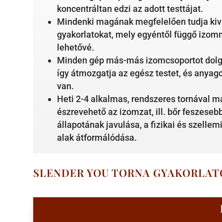
koncentráltan edzi az adott testtájat.
Mindenki magának megfelelően tudja kivá
gyakorlatokat, mely egyéntől függő izom
lehetővé.
Minden gép más-más izomcsoportot dolgo
így átmozgatja az egész testet, és anyagc
van.
Heti 2-4 alkalmas, rendszeres tornával má
észrevehető az izomzat, ill. bőr feszesebb
állapotának javulása, a fizikai és szellem
alak átformálódása.
SLENDER YOU TORNA GYAKORLAT