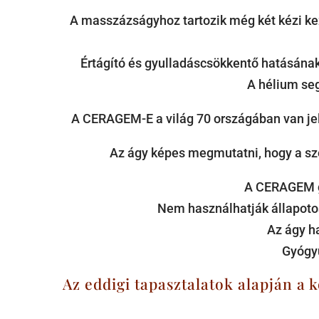
A masszázságyhoz tartozik még két kézi keze
Értágító és gyulladáscsökkentő hatásána
A hélium seg
A CERAGEM-E a világ 70 országában van jele
Az ágy képes megmutatni, hogy a sze
A CERAGEM gy
Nem használhatják állapotos
Az ágy h
Gyógyu
Az eddigi tapasztalatok alapján a