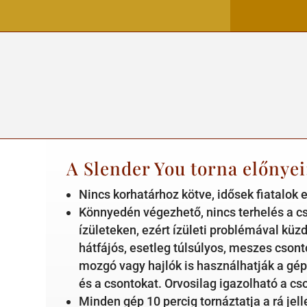
A Slender You torna előnyei
Nincs korhatárhoz kötve, idősek fiatalok 
Könnyedén végezhető, nincs terhelés a c
ízületeken, ezért ízületi problémával kü
hátfájós, esetleg túlsúlyos, meszes cson
mozgó vagy hajlók is használhatják a gépe
és a csontokat. Orvosilag igazolható a cso
Minden gép 10 percig tornáztatja a rá je