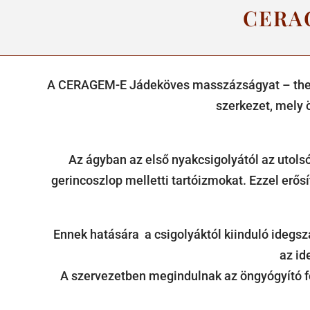
CERA
A CERAGEM-E Jádeköves masszázságyat – thermo
szerkezet, mely 
Az ágyban az első nyakcsigolyától az utols
gerincoszlop melletti tartóizmokat. Ezzel erősí
Ennek hatására a csigolyáktól kiinduló idegszá
az id
A szervezetben megindulnak az öngyógyító fol