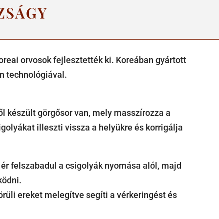
ZSÁGY
i orvosok fejlesztették ki. Koreában gyártott
n technológiával.
ől készült görgősor van, mely masszírozza a
olyákat illeszti vissza a helyükre és korrigálja
s ér felszabadul a csigolyák nyomása alól, majd
ködni.
üli ereket melegítve segíti a vérkeringést és