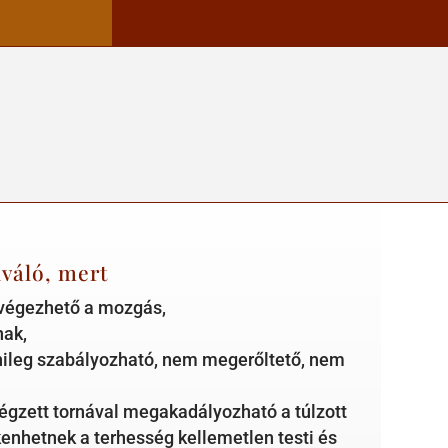
váló, mert
 végezhető a mozgás,
nak,
nileg szabályozható, nem megerőltető, nem
égzett tornával megakadályozható a túlzott
enhetnek a terhesség kellemetlen testi és