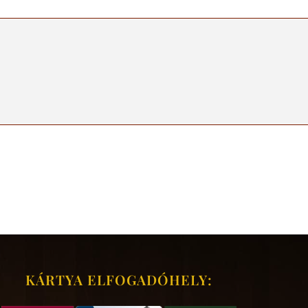
KÁRTYA ELFOGADÓHELY: