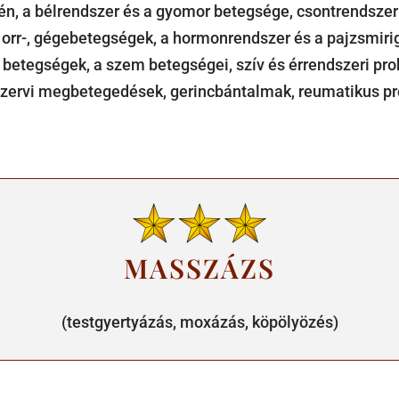
rén, a bélrendszer és a gyomor betegsége, csontrendsze
 orr-, gégebetegségek, a hormonrendszer és a pajzsmiri
betegségek, a szem betegségei, szív és érrendszeri pr
ervi megbetegedések, gerincbántalmak, reumatikus p
MASSZÁZS
(testgyertyázás, moxázás, köpölyözés)