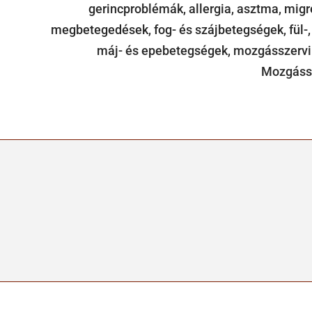
gerincproblémák, allergia, asztma, mig
megbetegedések, fog- és szájbetegségek, fül-,
máj- és epebetegségek, mozgásszervi 
Mozgássz