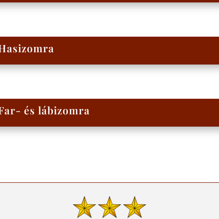
Hasizomra
Far- és lábizomra