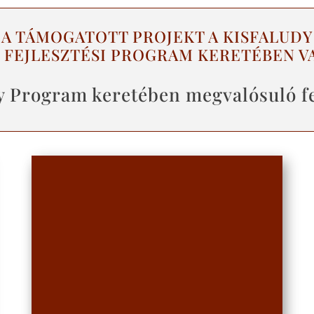
A TÁMOGATOTT PROJEKT A KISFALUDY
I FEJLESZTÉSI PROGRAM KERETÉBEN V
y Program keretében megvalósuló fe