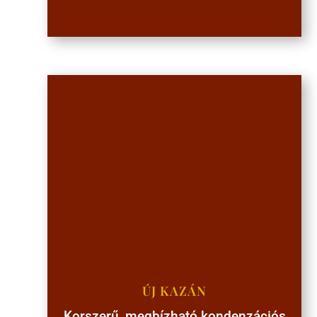
ÚJ KAZÁN
Korszerű, megbízható kondenzációs