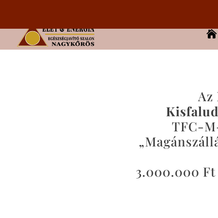

Az 
Kisfalud
TFC-M-1
„Magánszállá
3.000.000 Ft 