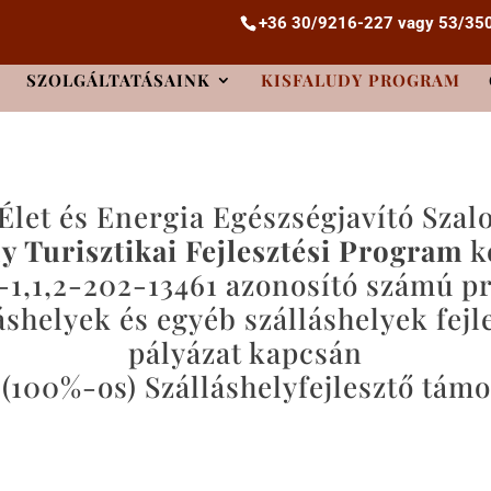
+36 30/9216-227
vagy
53/35
KISFALUDY PROGRAM
SZOLGÁLTATÁSAINK
KISFALUDY PROGRAM
Élet és Energia Egészségjavító Szal
y Turisztikai Fejlesztési Program
k
,1,2-202-13461 azonosító számú pr
shelyek és egyéb szálláshelyek fejl
pályázat kapcsán
(100%-os) Szálláshelyfejlesztő támo