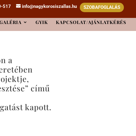
0-517
info@nagykorosiszallas.hu
SZOBAFOGLALÁS
GALÉRIA
GYIK
KAPCSOLAT/AJÁNLATKÉRÉS
on a
eretében
ojektje,
esztése” című
gatást kapott.