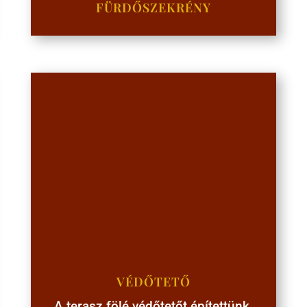
FÜRDŐSZEKRÉNY
VÉDŐTETŐ
A terasz fölé védőtetőt építettünk.